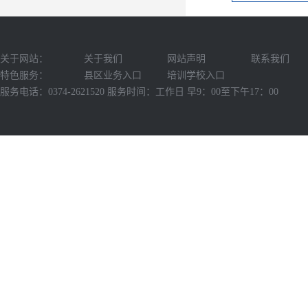
关于网站：
关于我们
网站声明
联系我们
特色服务：
县区业务入口
培训学校入口
服务电话：0374-2621520 服务时间：工作日 早9：00至下午17：00