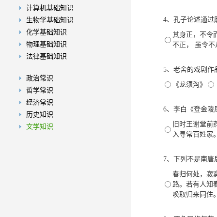
计算机基础知识
4、孔子论述通过
生物学基础知识
化学基础知识
其身正，不令
物理基础知识
不正， 虽令不
法律基础知识
5、老舍的戏剧作
政治常识
《龙须沟》
哲学常识
经济常识
6、李白《登金陵
历史知识
旧时王谢堂前
文学知识
入寻常百姓家
7、下列不是南唐
春归何处，寂
路。若有人知
唤取归来同住