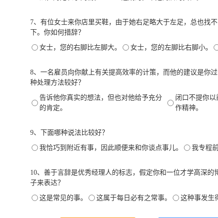
7、有位女士来你店里买鞋，由于她右足略大于左足，总也找
下。你如何措辞？
女士，您的右脚比左脚大。
女士，您的左脚比右脚小。
8、一名雇员向你献上有关提高效率的计策，而他的建议是你
种处理方法较好？
告诉他你真实的想法，但也对他给予充分
闭口不提你以
的肯定。
作精神。
9、下面哪种说法比较好？
我恰巧到附近有事，因此顺便来和你谈点事儿。
我专程
10、善于言辞是优秀经理人的标志，假定你和一位才学高深的
子来表达？
这是常见的事。
这属于每日必有之常事。
这种事发生