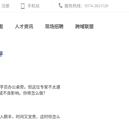
注册
手机站
服务热线：0374-2621520
图
人才资讯
现场招聘
跨域联盟
评
打字员办公桌旁。但这位专家不太遵
成不良影响。你将怎么做？
。
收入颇丰，时间又宝贵，这时你怎么