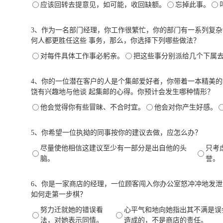
应该回转去提意见，如可能，收回缺额。
忘掉此事。
3、作为一名部门经理，你工作很繁忙，你的部门有一系列复
何人都更胜任这些 事务，那么，你选择下列哪些做法？
对每件具体工作事必躬亲。
把这些事分别派给几个下属
4、你的一位潜在客户的人是个集邮爱好者，你带着一本精美
饶有兴趣地与他谈 起集邮的心得。你预计会发生哪种情形？
他会觉得你有些冒昧、不合时宜。
他会对你产生好感。
5、你希望一位执拗的同事按你的建议去做，应怎么办？
尽量使他相信这建议至少有一部分是出自他的头
只考
脑。
誉。
6、你是一家商店的经理，一位顾客闯入你办公室怒冲冲地发
如何走第一步棋？
努力迁就她的错误看
心平气和地向她指出其不满是误
法，对她表示同情。
造成的，不是商店的责任。