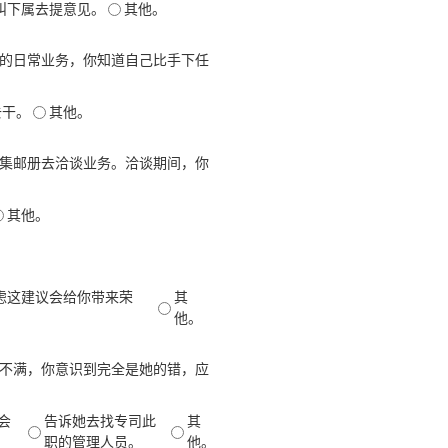
叫下属去提意见。
其他。
杂的日常业务，你知道自己比手下任
去干。
其他。
的集邮册去洽谈业务。洽谈期间，你
其他。
虑这建议会给你带来荣
其
他。
泄不满，你意识到完全是她的错，应
会
告诉她去找专司此
其
职的管理人员。
他。