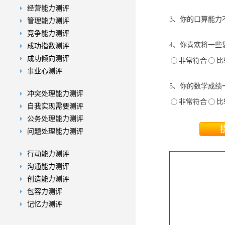
经营能力测评
3、你的口算能力
管理能力测评
竞争能力测评
4、你喜欢将一些
成功指数测评
成功倾向测评
非常符合
比
事业心测评
5、你的数学成绩
冲突处理能力测评
非常符合
比
自我实现需要测评
公务处理能力测评
问题处理能力测评
行动能力测评
沟通能力测评
创造能力测评
包容力测评
记忆力测评