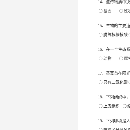
14、遗传物质中
基因
15、生物的主要
脱氧核糖核酸
16、在一个生态
动物
腐
17、蚕豆苗在阳
只有二氧化碳
18、下列组织中
上皮组织
19、下列哪项是
吃梅子分泌唾