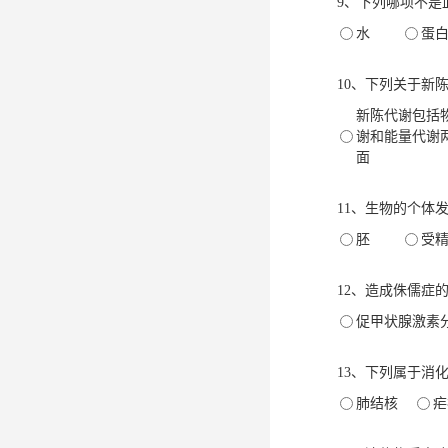
9、下列哪项不
水
蛋
10、下列关于
新陈代谢包括
谢和能量代谢
面
11、生物的个体
胚
受
12、造成侏儒症
促甲状腺激素
13、下列属于消
肺结核