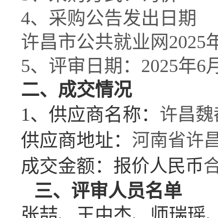
4
、采购
公告
发出日期
许昌市公共就业网
20
25
5
、评审日期：
202
5
年
6
二、成交情况
1、
供应商名称：
许昌魏
供应商地址：
河南省许
成交
金额：
报价人民币
三、评审
人员
名单
张喆、王中杰、师瑞瑶