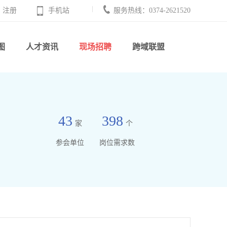
注册
手机站
服务热线：0374-2621520
图
人才资讯
现场招聘
跨域联盟
43
398
家
个
参会单位
岗位需求数