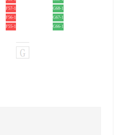
F57-1
G68-1
F56-1
G67-1
F55-1
G66-1