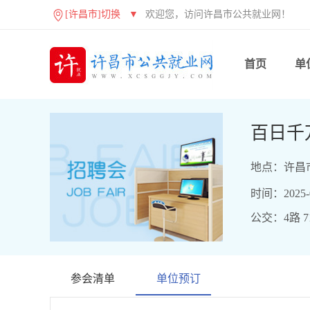
[许昌市]切换
▼
欢迎您，访问许昌市公共就业网！
首页
单
百日千
地点：许昌
时间：2025-06
公交：4路 71
参会清单
单位预订