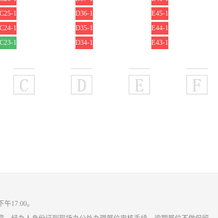
C25-1
D36-1
E45-1
C24-1
D35-1
E44-1
C23-1
D34-1
E43-1
17:00。