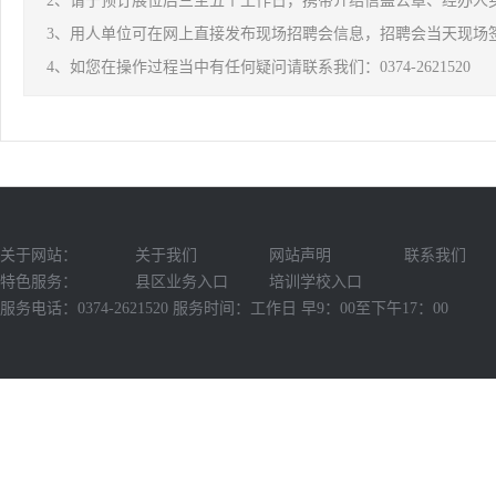
2、请于预订展位后三至五个工作日，携带介绍信盖公章、经办人
3、用人单位可在网上直接发布现场招聘会信息，招聘会当天现场
4、如您在操作过程当中有任何疑问请联系我们：0374-2621520
关于网站：
关于我们
网站声明
联系我们
特色服务：
县区业务入口
培训学校入口
服务电话：0374-2621520 服务时间：工作日 早9：00至下午17：00